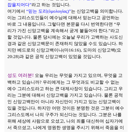
잡을지어다
”
라고 하는 것입니다
.
여기에서
“
믿는 도리
(
ὁ
μολογίας
)”
는 신앙고백을 의미합니다
.
이는 그리스도인들이 예수님에 대해서 믿는다고 공언하는
바로 그 내용입니다
.
그렇다면 본문을 다시 번역한다면
“
우
리가 가진 신앙고백을 계속해서 굳게 붙들어야 한다
.”
라고
할 것입니다
.
물론 당시에는 오늘날 우리가 고백하는 사도신
경과 같은 신앙고백문이 존재하지 않았을 수도 있습니다
.
하
지만 베드로의 신앙고백이나
(
마
16:16),
도마의 신앙고백
(
요
20:28)
과 같은 공적 신앙고백이 있었을 것입니다
.
성도 여러분
!
오늘 우리는 무엇을 가지고 있으며
,
무엇을 고
백하고 있습니까
?
우리에게는 그 무엇과도 비교할 수 없는
예수 그리스도라고 하는 큰 대제사장이 있습니다
.
그리고 우
리는 그분에 대해서 신앙고백을 가지고 있습니다
.
물론 공적
인 신앙고백만이 아니라 자신만이 가지고 있는 신앙고백이
있을 것입니다
.
하지만 어떤 것이든 분명한 것은 그분이 예수
그리스도께서 나의 구주가 되신다는 것입니다
.
그분은 나를
위해 세상에 사람으로 오셨고
,
나의 죄를 대신하여 십자가에
서 죽으셨고
,
나에게 영원한 생명을 주시기 위해서 죽음을 이