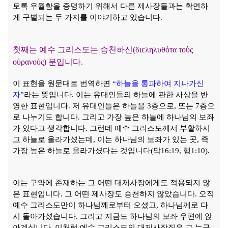
토록 우월함을 증명하기 위해서 다른 제사장들과는 확연하
게 구별되는 두 가지를 이야기하고 있습니다
.
첫째는 예수 그리스도는 승천하신
(
διεληλυθότα το
ὺ
ς
ο
ὐ
ρανούς
)
분입니다
.
이 표현을 원문대로 번역하면
“
하늘을 통과하여 지나가신
자
”
라는 뜻입니다
.
이는 유대인들의 하늘에 관한 사상을 반
영한 표현입니다
.
저 유대인들은 하늘을
3
층으로
,
또는
7
층으
로 나누기도 합니다
.
그리고 가장 높은 하늘에 하나님의 보좌
가 있다고 생각합니다
.
그런데 예수 그리스도께서 부활하시
고 하늘로 올라가셨는데
,
이는 하나님의 보좌가 있는 곳
,
즉
가장 높은 하늘로 올라가셨다는 것입니다
(
막
16:19,
행
1:10).
이는 구약에 존재하는 그 어떤 대제사장에게도 적용되지 않
은 표현입니다
.
그 어떤 제사장도 승천하지 않았습니다
.
오직
예수 그리스도만이 하나님께로부터 오셨고
,
하나님께로 다
시 돌아가셨습니다
.
그리고 지금도 하나님의 보좌 우편에 앉
아계십니다
.
이처럼 예수 그리스도의 대제사장직은 그 누구