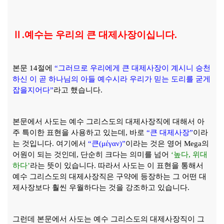
Ⅱ
.
예수는 우리의 큰 대제사장이십니다
.
본문
14
절에
“
그러므로 우리에게 큰 대제사장이 계시니 승천
하신 이 곧 하나님의 아들 예수시라 우리가 믿는 도리를 굳게
잡을지어다
”
라고 했습니다
.
본문에서 사도는 예수 그리스도의 대제사장직에 대해서 아
주 특이한 표현을 사용하고 있는데
,
바로
“
큰 대제사장
”
이라
는 것입니다
.
여기에서
“
큰
(
μέγαν
)”
이라는 것은 영어
Mega
의
어원이 되는 것인데
,
단순히 크다는 의미를 넘어
‘
높다
,
위대
하다
’
라는 뜻이 있습니다
.
따라서 사도는 이 표현을 통해서
예수 그리스도의 대제사장직은 구약에 등장하는 그 어떤 대
제사장보다 훨씬 우월하다는 것을 강조하고 있습니다
.
그런데 본문에서 사도는 예수 그리스도의 대제사장직이 그