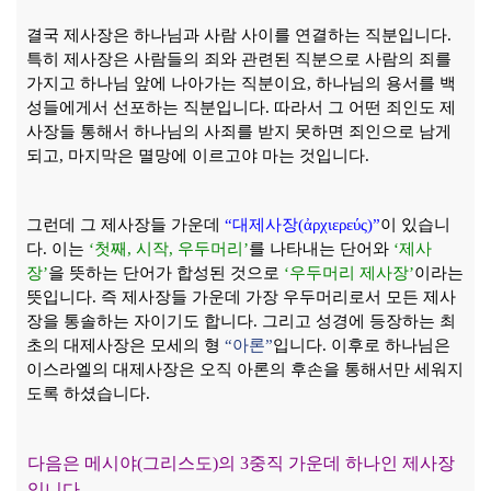
결국 제사장은 하나님과 사람 사이를 연결하는 직분입니다
.
특히 제사장은 사람들의 죄와 관련된 직분으로 사람의 죄를
가지고 하나님 앞에 나아가는 직분이요
,
하나님의 용서를 백
성들에게서 선포하는 직분입니다
.
따라서 그 어떤 죄인도 제
사장들 통해서 하나님의 사죄를 받지 못하면 죄인으로 남게
되고
,
마지막은 멸망에 이르고야 마는 것입니다
.
그런데 그 제사장들 가운데
“
대제사장
(
ἀ
ρχιερεύς
)”
이 있습니
다
.
이는
‘
첫째
,
시작
,
우두머리
’
를 나타내는 단어와
‘
제사
장
’
을 뜻하는 단어가 합성된 것으로
‘
우두머리 제사장
’
이라는
뜻입니다
.
즉 제사장들 가운데 가장 우두머리로서 모든 제사
장을 통솔하는 자이기도 합니다
.
그리고 성경에 등장하는 최
초의 대제사장은 모세의 형
“
아론
”
입니다
.
이후로 하나님은
이스라엘의 대제사장은 오직 아론의 후손을 통해서만 세워지
도록 하셨습니다
.
다음은 메시야
(
그리스도
)
의
3
중직 가운데 하나인 제사장
입니다
.