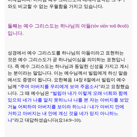
와도 비교할 수 없는 우월함을 가지고 있습니다
.
둘째는 예수 그리스도는 하나님의 아들
(
τ
ὸ
ν υ
ἱὸ
ν το
ῦ
θεο
ῦ
)
입니다
.
성경에서 예수 그리스도를 하나님의 아들이라고 표현하는
것은 예수 그리스도가 곧 하나님이심을 의미하는 표현입니
다
.
즉 예수 그리스도는 하나님과 동일한 신성을 가지고 계시
는 분이라는 말입니다
.
이는 예수님께서 빌립에게 하신 말씀
에서도 증명이 됩니다
.
요한복음
14
장
8
절에서 빌립이 예수
님께
“
주여 아버지를 우리에게 보여 주옵소서
”
라고 요청했습
니다
.
그 때 예수님은
“
빌립아 내가 이렇게 오래 너희와 함께
있으되 네가 나를 알지 못하느냐 나를 본 자는 아버지를 보았
거늘 어찌하여 아버지를 보이라 하느냐
/
내가 아버지 안에
거하고 아버지는 내 안에 계신 것을 네가 믿지 아니하느
냐
”
라고 대답하셨습니다
(
요
14:9~10).