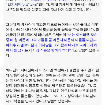
“
멜기세덱
(
מַלְכִּי־צֶדֶק
)”
입니다
.
이 멜기세덱에 대해서는 히브리
서
7
장의 말씀을 상고할 때에 자세하게 살펴볼 것입니다
.
그런데 이 제사장이 확고한 제도로 등장하는 것은 출애굽 이후
에 하나님이 시내산에서 모세를 통해 율법을 주실 때입니다
.
출
애굽기
28
장
1
절에서 하나님은 모세에게
“
너는 이스라엘 자손
중 네 형 아론과 그의 아들들 곧 아론과 아론의 아들들 나답과
아비후와 엘르아살과 이다말을 그와 함께 네게로 나아오게 하
여 나를 섬기는 제사장 직분을 행하게 하되
”
라고 말씀하셨습니
다
.
하나님이 시내산에서 이스라엘 백성에게 율법을 주시면서 함
께 말씀하신 것이 있는데
,
첫째는 성막에 관한 말씀이요
,
둘째
는 제사장에 관한 말씀입니다
.
하나님은 이스라엘 백성들 가
운데 임재의 상징으로 성막을 세우라고 말씀하셨습니다
.
그
성막 안에는 하나님의 임재
,
그리고 인도하심과 보호하심을
상징하는 물건들이 있습니다
.
그리고 그 성막에서 하나님이
자기 백성을 만나시겠다고 말씀하셨습니다
.